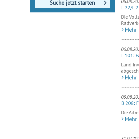
06.08.20
Suche jetzt starten
L 22/L 2
Die Voll
Radverk
Mehr 
06.08.20
L 101: 
Land inv
abgesch
Mehr 
05.08.20
B 208: 
Die Arbe
Mehr 
31.07.20