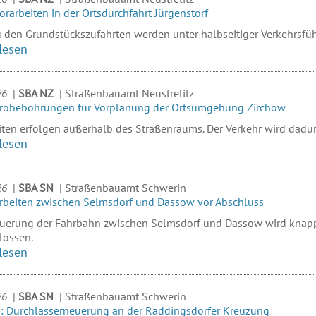
orarbeiten in der Ortsdurchfahrt Jürgenstorf
 den Grundstückszufahrten werden unter halbseitiger Verkehrsfüh
lesen
26
|
SBA NZ
|
Straßenbauamt Neustrelitz
Probebohrungen für Vorplanung der Ortsumgehung Zirchow
iten erfolgen außerhalb des Straßenraums. Der Verkehr wird dadurc
lesen
26
|
SBA SN
|
Straßenbauamt Schwerin
Arbeiten zwischen Selmsdorf und Dassow vor Abschluss
euerung der Fahrbahn zwischen Selmsdorf und Dassow wird knapp
lossen.
lesen
26
|
SBA SN
|
Straßenbauamt Schwerin
: Durchlasserneuerung an der Raddingsdorfer Kreuzung