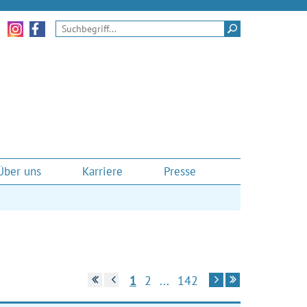
Zu unseren Instagram-Momenten
Zu unserem Facebook-Auftritt
Suchen
Über uns
Karriere
Presse
Zur ersten Seite
Zur vorherigen Seite
Zur nächsten Seite
Zur letzten Seite
1
2
...
142