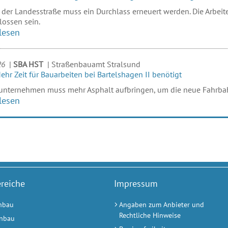
der Landesstraße muss ein Durchlass erneuert werden. Die Arbei
ossen sein.
lesen
26
|
SBA HST
|
Straßenbauamt Stralsund
ehr Zeit für Bauarbeiten bei Bartelshagen II benötigt
nternehmen muss mehr Asphalt aufbringen, um die neue Fahrbahn
lesen
reiche
Impressum
nbau
Angaben zum Anbieter und
Rechtliche Hinweise
nbau