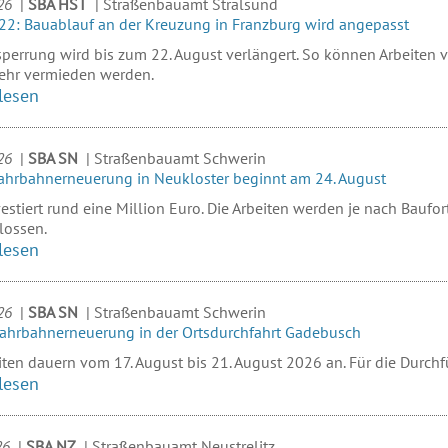
26
|
SBA HST
|
Straßenbauamt Stralsund
22: Bauablauf an der Kreuzung in Franzburg wird angepasst
sperrung wird bis zum 22. August verlängert. So können Arbeiten
ehr vermieden werden.
lesen
26
|
SBA SN
|
Straßenbauamt Schwerin
Fahrbahnerneuerung in Neukloster beginnt am 24. August
estiert rund eine Million Euro. Die Arbeiten werden je nach Baufo
lossen.
lesen
26
|
SBA SN
|
Straßenbauamt Schwerin
Fahrbahnerneuerung in der Ortsdurchfahrt Gadebusch
iten dauern vom 17. August bis 21. August 2026 an. Für die Durchfü
lesen
26
|
SBA NZ
|
Straßenbauamt Neustrelitz