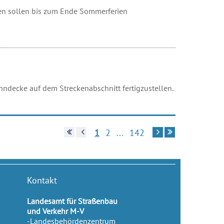
ten sollen bis zum Ende Sommerferien
decke auf dem Streckenabschnitt fertigzustellen.
Zur ersten Seite
Zur vorherigen Seite
Zur nächsten Seite
Zur letzten Seite
1
2
...
142
Kontakt
Landesamt für Straßenbau
und Verkehr M-V
-Landesbehördenzentrum