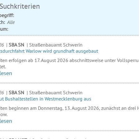
 Suchkriterien
egriff:
ch:
Alle
aum:
26
|
SBA SN
|
Straßenbauamt Schwerin
tsdurchfahrt Warlow wird grundhaft ausgebaut
iten erfolgen ab 17. August 2026 abschnittsweise unter Vollsper
et.
lesen
26
|
SBA SN
|
Straßenbauamt Schwerin
ut Bushaltestellen in Westmecklenburg aus
iten beginnen am Donnerstag, 13. August 2026, zunächst an drei H
ow.
lesen