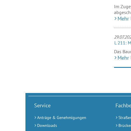
Im Zuge 
abgeschl
Mehr 
29.07.20
L 211: M
Das Bauu
Mehr 
Service
Fachbe
Anträge & Genehmigungen
Straße
Downloads
Brücke