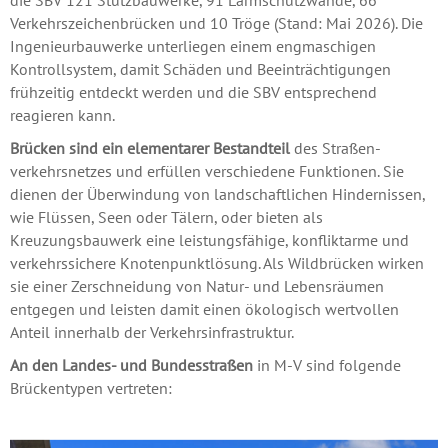
die SBV 121 Stützbauwerke, 91 Lärmschutzwände, 66
Verkehrszeichenbrücken und 10 Tröge (Stand: Mai 2026). Die
Ingenieurbauwerke unterliegen einem engmaschigen
Kontrollsystem, damit Schäden und Beeinträchtigungen
frühzeitig entdeckt werden und die SBV entsprechend
reagieren kann.
Brücken sind ein elementarer Bestandteil
des Straßen­
verkehrsnetzes und erfüllen verschiedene Funktionen. Sie
dienen der Überwindung von landschaftlichen Hindernissen,
wie Flüssen, Seen oder Tälern, oder bieten als
Kreuzungsbauwerk eine leistungsfähige, konfliktarme und
verkehrs­sichere Knotenpunktlösung. Als Wild­brücken wirken
sie einer Zerschneidung von Natur- und Lebensräumen
entgegen und leisten damit einen ökologisch wert­vollen
Anteil innerhalb der Verkehrs­infrastruktur.
An den Landes- und Bundesstraßen
in M-V sind folgende
Brückentypen vertreten:
Vorheriges Bild anzeigen
Näch