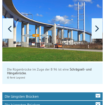
Die Rügenbrücke im Zuge der B 96 ist eine
Schrägseil- und
Hängebrücke
.
© René Legrand
Wiedergabe
Pause
Die längsten Brücken
Die kürzesten Brücken