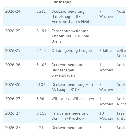
Hanshagen
2026-24
L 211
Deckenerneuerung
9
Vollsp
Bartelshagen II -
Wochen
Hermannshagen Heide
2026-25
B 191
Fahrbahnerneuerung
Knoten mit L 081 bei
Brenz
2026-25
B 110
Ortsumgehung Dargun
2 Jahre
zeitwe
Verke
2026-26
B 105
Deckenerneuerung
11
Vollsp
Bargeshagen -
Wochen
Sievershagen
2026-26
B103
Deckenerneuerung A 19,
8
Vollsp
AS Laage - B108
Wochen
2026-27
B 96
Wildbrücke Wilmshagen
4
Vollsp
Wochen
Richtu
2026-27
B 110
Fahrbahnerneuerung
10
Fräs- 
Demmin - Kruckow
Wochen
unter 
2026-27
L 21
Deckenerneuerung
6
Vollsp