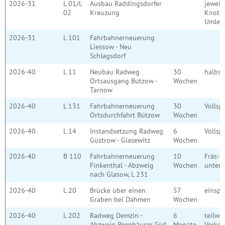
2026-31
L 01/L
Ausbau Raddingsdorfer
jeweil
02
Kreuzung
Knote
Umlei
2026-31
L 101
Fahrbahnerneuerung
Liessow - Neu
Schlagsdorf
2026-40
L 11
Neubau Radweg
30
halbse
Ortsausgang Bützow -
Wochen
Tarnow
2026-40
L 131
Fahrbahnerneuerung
30
Vollsp
Ortsdurchfahrt Bützow
Wochen
2026-40
L 14
Instandsetzung Radweg
6
Vollsp
Güstrow - Glasewitz
Wochen
2026-40
B 110
Fahrbahnerneuerung
10
Fräs- 
Finkenthal - Abzweig
Wochen
unter 
nach Glasow, L 231
2026-40
L 20
Brücke über einen
57
einsp
Graben bei Dahmen
Wochen
2026-40
L 202
Radweg Demzin -
6
teilwe
Abzweig Peenhäuser Süd
Monate
Verkeh