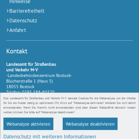
Hinweise
Barrierefreiheit
Datenschutz
Anfahrt
Kontakt
Landesamt für Straßenbau
und Verkehr M-V
-Landesbehördenzentrum Rostock-
Blücherstraße 1 (Haus 5)
18055
Rostock
Telefon:
0385 588-80370
Telefax:
0385 588-80500
Das Landesamt für Straßenbau und Verkehr M-V benutzt Cookies für die Webanalyse, um die Inhalte
E-Mail:
für Sie als Nutzer stetig zu optimieren. Mit Klick auf "Webanalyse aktivieren" erklären Sie sich damit
einverstanden. Wenn Sie hiermit nicht einverstanden sind, aber diesen Webauftritt dennoch nutzen
lsmv@sbv.mv-regierung.de
wollen, klicken Sie bitte auf "Webanalyse deaktivieren".
Webanalyse aktivieren
Webanalyse deaktivieren
Datenschutz mit weiteren Informationen