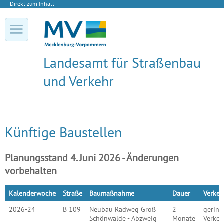
Direkt zum Inhalt
Landesamt für Straßenbau
und Verkehr
Künftige Baustellen
Planungsstand 4. Juni 2026 - Änderungen
vorbehalten
Kalenderwoche
Straße
Baumaßnahme
Dauer
Verkeh
2026-24
B 109
Neubau Radweg Groß
2
gering
Schönwalde - Abzweig
Monate
Verkeh