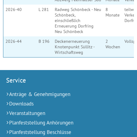
2026-40
L 281
Radweg Schönbeck - Neu
8
teilwe
Schönbeck,
Monate
Verkeh
einschließlich
Dorfri
Erneuerung Dorfring
Neu Schönbeck
2026-44
B 196
Deckenerneuerung
2
Vollsp
Knotenpunkt Süllitz -
Wochen
Wirtschaftsweg
Service
Anträge & Genehmigungen
Downloads
Veranstaltungen
Planfeststellung Anhörungen
Planfeststellung Beschlüsse