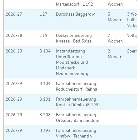
Martensdorf - L 192
Wochen
2026-27
L 27
Durchlass Beggerow
3
3 Woch
Monate
halbse
Verkeh
2026-28
L 19
Deckenerneuerung
7
Vollsp
Kneese - Bad Sülze
Wochen
2026-29
B 104
Instandsetzung
2
Sperru
Unterführung
Monate
Moorstrecke und
Lindebach
Neubrandenburg
2026-29
B 104
Fahrbahnerneuerung
Roduchelstorf - Rehna
2026-29
B 191
Fahrbahnerneuerung
Knoten Dömitz (B 195)
2026-29
B 208
Fahrbahnerneuerung
Ortsdurchfahrt Goddin
2026-29
B 392
Fahrbahnerneuerung
Vimfow - Techentin