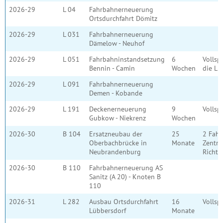
2026-29
L 04
Fahrbahnerneuerung
Ortsdurchfahrt Dömitz
2026-29
L 031
Fahrbahnerneuerung
Dämelow - Neuhof
2026-29
L 051
Fahrbahninstandsetzung
6
Vollsp
Bennin - Camin
Wochen
die L 
2026-29
L 091
Fahrbahnerneuerung
Demen - Kobande
2026-29
L 191
Deckenerneuerung
9
Vollsp
Gubkow - Niekrenz
Wochen
2026-30
B 104
Ersatzneubau der
25
2 Fahr
Oberbachbrücke in
Monate
Zentru
Neubrandenburg
Richtu
2026-30
B 110
Fahrbahnerneuerung AS
Sanitz (A 20) - Knoten B
110
2026-31
L 282
Ausbau Ortsdurchfahrt
16
Vollsp
Lübbersdorf
Monate