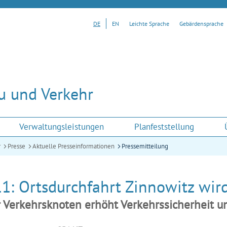
DE
EN
Leichte Sprache
Gebärdensprache
u und Verkehr
Verwaltungsleistungen
Planfeststellung
r
Presse
Aktuelle Presseinformationen
Pressemitteilung
1: Ortsdurchfahrt Zinnowitz wir
 Verkehrsknoten erhöht Verkehrssicherheit un