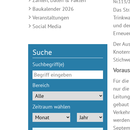
Zahlen, Daten & Fakten
Nr.113/
Baukalender 2026
Das St
Veranstaltungen
Trinkw
und der
Social Media
Erneue
Der Aus
Suche
Knotens
Stichwe
Suchbegriff(e)
Vorauss
Für die
Bereich
nur die
Leitung
gebaut 
Zeitraum wählen
Verkehr
werden 
Septemb