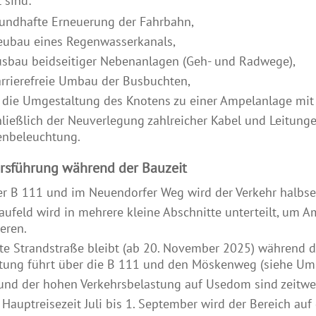
 sind:
rundhafte Erneuerung der Fahrbahn,
eubau eines Regenwasserkanals,
usbau beidseitiger Nebenanlagen (Geh- und Radwege),
arrierefreie Umbau der Busbuchten,
 die Umgestaltung des Knotens zu einer Ampelanlage mit
hließlich der Neuverlegung zahlreicher Kabel und Leitun
enbeleuchtung.
rsführung während der Bauzeit
er B 111 und im Neuendorfer Weg wird der Verkehr halbsei
aufeld wird in mehrere kleine Abschnitte unterteilt, um 
eren.
lte Strandstraße bleibt (ab 20. November 2025) während d
tung führt über die B 111 und den Möskenweg (siehe Umle
und der hohen Verkehrsbelastung auf Usedom sind zeitwei
r Hauptreisezeit Juli bis 1. September wird der Bereich a