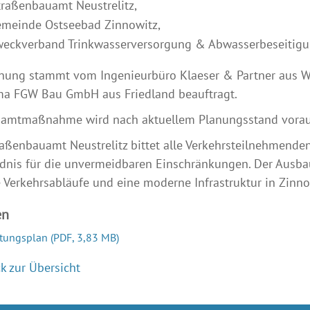
traßenbauamt Neustrelitz,
emeinde Ostseebad Zinnowitz,
weckverband Trinkwasserversorgung & Abwasserbeseitigu
nung stammt vom Ingenieurbüro Klaeser & Partner aus Wa
ma FGW Bau GmbH aus Friedland beauftragt.
samtmaßnahme wird nach aktuellem Planungsstand voraus
raßenbauamt Neustrelitz bittet alle Verkehrsteilnehmen
dnis für die unvermeidbaren Einschränkungen. Der Ausbau 
 Verkehrsabläufe und eine moderne Infrastruktur in Zinn
en
tungsplan
(PDF, 3,83 MB)
k zur Übersicht