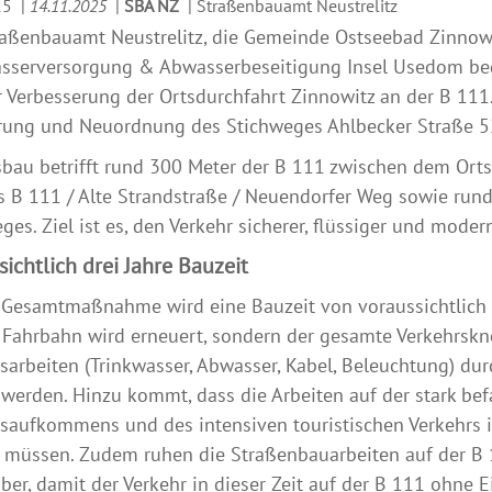
25
|
14.11.2025
|
SBA NZ
|
Straßenbauamt Neustrelitz
raßenbauamt Neustrelitz, die Gemeinde Ostseebad Zinnow
asserversorgung & Abwasserbeseitigung Insel Usedom b
 Verbesserung der Ortsdurchfahrt Zinnowitz an der B 11
rung und Neuordnung des Stichweges Ahlbecker Straße 
bau betrifft rund 300 Meter der B 111 zwischen dem Orts
 B 111 / Alte Strandstraße / Neuendorfer Weg sowie run
ges. Ziel ist es, den Verkehr sicherer, flüssiger und moder
ichtlich drei Jahre Bauzeit
 Gesamtmaßnahme wird eine Bauzeit von voraussichtlich r
 Fahrbahn wird erneuert, sondern der gesamte Verkehrsk
sarbeiten (Trinkwasser, Abwasser, Kabel, Beleuchtung) d
werden. Hinzu kommt, dass die Arbeiten auf der stark b
saufkommens und des intensiven touristischen Verkehrs in
müssen. Zudem ruhen die Straßenbauarbeiten auf der B 111
er, damit der Verkehr in dieser Zeit auf der B 111 ohne 