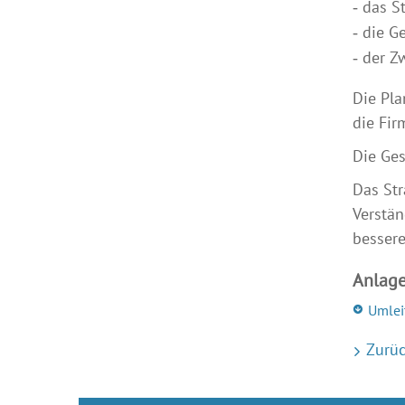
das S
die G
der Z
Die Pla
die Fir
Die Ge
Das St
Verstän
bessere
Anlag
Umlei
Zurüc