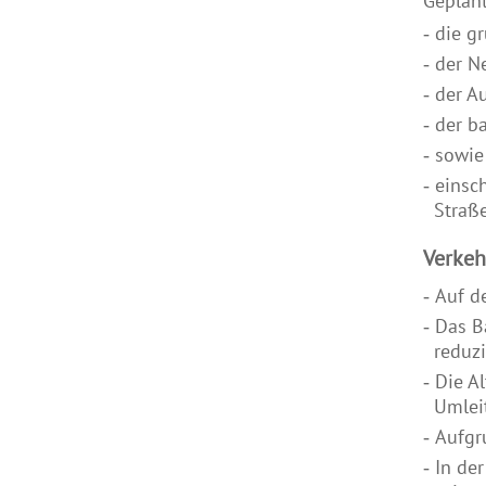
Geplant
die g
der N
der A
der b
sowie
einsc
Straß
Verkeh
Auf d
Das B
reduzi
Die A
Umlei
Aufgr
In de