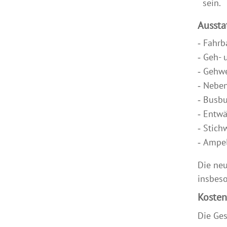
sein.
Aussta
Fahrb
Geh- 
Gehwe
Neben
Busbuc
Entwä
Stich
Ampel
Die neu
insbes
Kosten
Die Ges