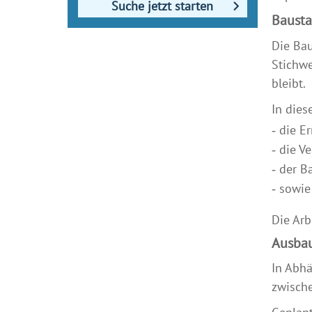
Suche jetzt starten
Bausta
Die Bau
Stichwe
bleibt.
In dies
die E
die Ve
der B
sowie
Die Ar
Ausbau
In Abhä
zwische