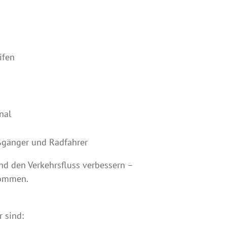
ifen
nal
ßgänger und Radfahrer
nd den Verkehrsfluss verbessern –
kommen.
 sind: