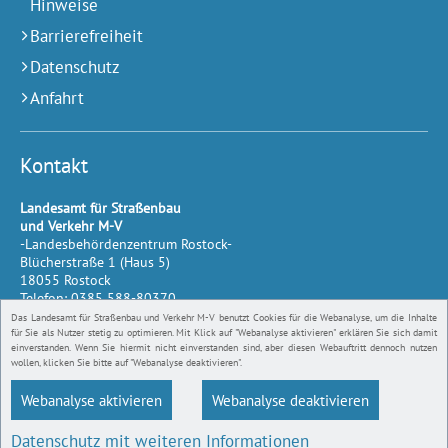
Hinweise
Barrierefreiheit
Datenschutz
Anfahrt
Kontakt
Landesamt für Straßenbau
und Verkehr M-V
-Landesbehördenzentrum Rostock-
Blücherstraße 1 (Haus 5)
18055
Rostock
Telefon:
0385 588-80370
Telefax:
0385 588-80500
Das Landesamt für Straßenbau und Verkehr M-V benutzt Cookies für die Webanalyse, um die Inhalte
E-Mail:
für Sie als Nutzer stetig zu optimieren. Mit Klick auf "Webanalyse aktivieren" erklären Sie sich damit
einverstanden. Wenn Sie hiermit nicht einverstanden sind, aber diesen Webauftritt dennoch nutzen
lsmv@sbv.mv-regierung.de
wollen, klicken Sie bitte auf "Webanalyse deaktivieren".
Webanalyse aktivieren
Webanalyse deaktivieren
Datenschutz mit weiteren Informationen