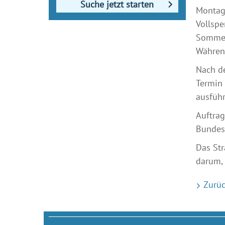
Suche jetzt starten
Montage
Vollspe
Sommer
Während
Nach de
Termin 
ausführ
Auftrag
Bundes
Das St
darum, 
Zurüc