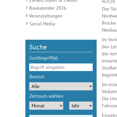
Zahlen, Daten & Fakten
Nr.3/26
Baukalender 2026
Das Str
Veranstaltungen
Nordwe
Brücke 
Social Media
Neubau 
Im Vorf
Suche
den Lei
die not
Suchbegriff(e)
erwarte
Straßen
beginnt
Bereich
Im erst
Verkehr
Zeitraum wählen
Die Umf
Fahrstr
Einzeln