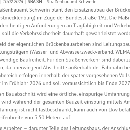
|
10.02.2026
|
SBA SN
|
Straßenbauamt Schwerin
aßenbauamt Schwerin plant den Ersatzneubau der Brücke
stmecklenburg) im Zuge der Bundesstraße 192. Die Maßn
den heutigen Anforderungen an Tragfähigkeit und Verkehr
soll die Verkehrssicherheit dauerhaft gewährleistet werd
eld der eigentlichen Brückenbauarbeiten sind Leitungsb
tungsträgern (Wasser- und Abwasserzweckverband, WEMAG
wendige Baufreiheit. Für den Straßenverkehr sind dabei 
n, da überwiegend Abschnitte außerhalb der Fahrbahn her
bereich erfolgen innerhalb der später vorgesehenen Vol
 im Frühjahr 2026 und soll voraussichtlich bis Ende 2027
en Bauabschnitt wird eine örtliche, einspurige Umfahrung 
 wird während der gesamten Bauzeit einspurig mittels Am
ahrung ist nicht lastbeschränkt, kann auch von Lkw befa
eifenbreite von 3,50 Metern auf.
e Arbeiten – darunter Teile des Leitungsbaus, der Anschl