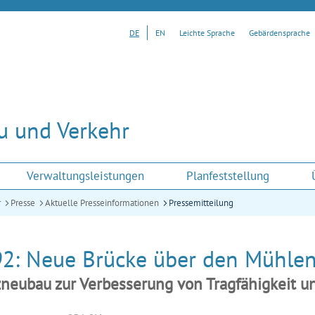
DE
EN
Leichte Sprache
Gebärdensprache
u und Verkehr
Verwaltungsleistungen
Planfeststellung
r
Presse
Aktuelle Presseinformationen
Pressemitteilung
92: Neue Brücke über den Mühlen
zneubau zur Verbesserung von Tragfähigkeit u