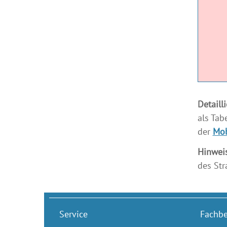
Detaill
als Tab
der
Mob
Hinweis
des Str
Service
Fachbe