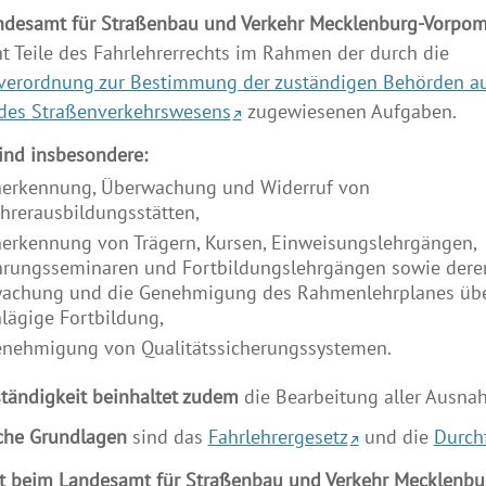
ndesamt für Straßenbau und Verkehr Mecklenburg-Vorpo
ht Teile des Fahrlehrerrechts im Rahmen der durch die
verordnung zur Bestimmung der zuständigen Behörden a
 des Straßenverkehrswesens
zugewiesenen Aufgaben.
ind insbesondere:
nerkennung, Überwachung und Widerruf von
hrerausbildungsstätten,
nerkennung von Trägern, Kursen, Einweisungslehrgängen,
hrungsseminaren und Fortbildungslehrgängen sowie dere
achung und die Genehmigung des Rahmenlehrplanes übe
lägige Fortbildung,
enehmigung von Qualitätssicherungssystemen.
tändigkeit beinhaltet zudem
die Bearbeitung aller Ausna
iche Grundlagen
sind das
Fahrlehrergesetz
und die
Durch
st beim Landesamt für Straßenbau und Verkehr Mecklenb