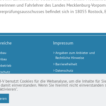
rerinnen und Fahrlehrer des Landes Mecklenburg-Vorpomm
rerprüfungsausschusses befindet sich in 18055 Rostock, B
reiche
Impressum
nbau
Angaben zum Anbieter und
Rechtliche Hinweise
nbau
Barrierefreiheit
nbetrieb
Datenschutz
schutz
Anfahrt
tstellung
 benutzt Cookies für die Webanalyse, um die Inhalte für Sie 
h damit einverstanden. Wenn Sie hiermit nicht einverstanden 
r
ktivieren".
ieren