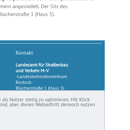
ern angesiedelt. Der Sitz des
lücherstraße 1 (Haus 5).
Kontakt
Landesamt für Straßenbau
und Verkehr M-V
-Landesbehördenzentrum
Rostock-
Blücherstraße 1 (Haus 5)
18055
Rostock
als Nutzer stetig zu optimieren. Mit Klick
Telefon:
0385 588-80370
sind, aber diesen Webauftritt dennoch nutzen
Telefax:
0385 588-80500
E-Mail:
lsmv@sbv.mv-regierung.de