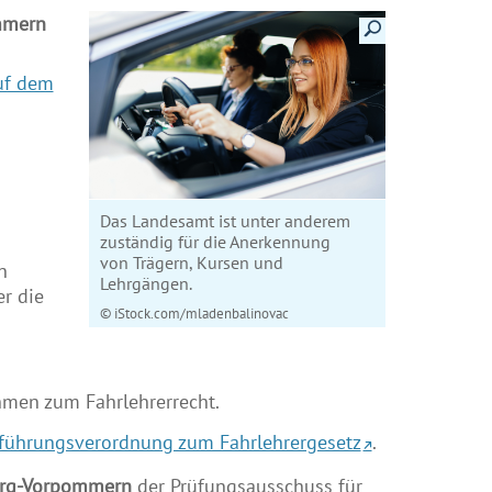
Details anzeigen
mmern
uf dem
Das Landesamt ist unter anderem
zuständig für die Anerkennung
von Trägern, Kursen und
n
Lehrgängen.
r die
© iStock.com/mladenbalinovac
hmen zum Fahrlehrerrecht.
führungsverordnung zum Fahrlehrergesetz
.
urg-Vorpommern
der Prüfungsausschuss für