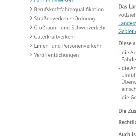
Fahrlehrerwesen
Das La
Berufskraftfahrerqualifikation
vollzie
Straßenverkehrs-Ordnung
Landes
Großraum- und Schwerverkehr
Gebiet
Güterkraftverkehr
Diese s
Linien- und Personenverkehr
die A
Veröffentlichungen
Fahrle
die A
Einfü
Überw
einsch
die G
Die Zus
Rechtl
Auch i