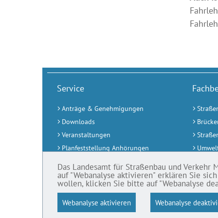
Fahrleh
Fahrleh
Service
Fachbe
Anträge & Genehmigungen
Straße
Downloads
Brücke
Veranstaltungen
Straße
Planfeststellung Anhörungen
Umwelt
Planfeststellung Beschlüsse
Planfes
Das Landesamt für Straßenbau und Verkehr M-V
auf "Webanalyse aktivieren" erklären Sie sic
Pressemitteilungen abonnieren
Verkeh
wollen, klicken Sie bitte auf "Webanalyse dea
Stellenangebote
Webanalyse aktivieren
Webanalyse deaktiv